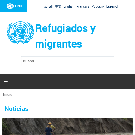
Jump to navigation
ONU
العربية
中文
English
Français
Русский
Español
Refugiados y
migrantes
B
F
u
o
s
r
c
a
m
r

u
l
Inicio
a
Se
r
La ONU responde a Guaidó que está lista para
31 Ene 2019 -
encuentra
i
Noticias
reforzar la ayuda humanitaria en Venezuela
usted
o
aquí
d
El Secretario General ha respondido a la carta enviada por el presidente de la
e
Asamblea Nacional de Venezuela solicitando a Naciones Unidas que aumente
b
la ayuda humanitaria. Guerres ha reiterado que la ONU está lista para hacerlo,