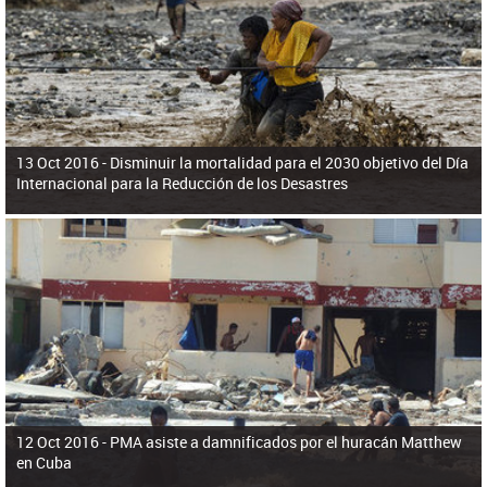
ú
pero necesita el consentimiento y la colaboración del Gobierno.
s
q
u
e
d
a
13 Oct 2016 -
Disminuir la mortalidad para el 2030 objetivo del Día
Internacional para la Reducción de los Desastres
12 Oct 2016 -
PMA asiste a damnificados por el huracán Matthew
en Cuba