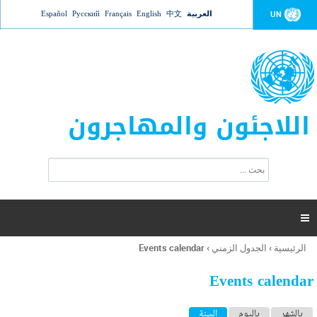
Jump to navigation
العربية
中文
English
Français
Русский
Español
UN
اللاجئون والمهاجرون
ا
ب
س
ح
ت
ث
م
ا

ر
ة
الرئيسية
›
الجدول الزمني
›
Events calendar
أنت
ا
هنا
ل
Events calendar
ب
ح
ا
بالشهر
باليوم
السنة
(علامة التبويب النشطة)
ث