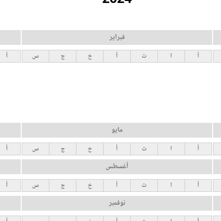
فبراير
أ
ا
ث
أ
خ
ج
س
أ
مايو
أ
ا
ث
أ
خ
ج
س
أ
أغسطس
أ
ا
ث
أ
خ
ج
س
أ
نوفمبر