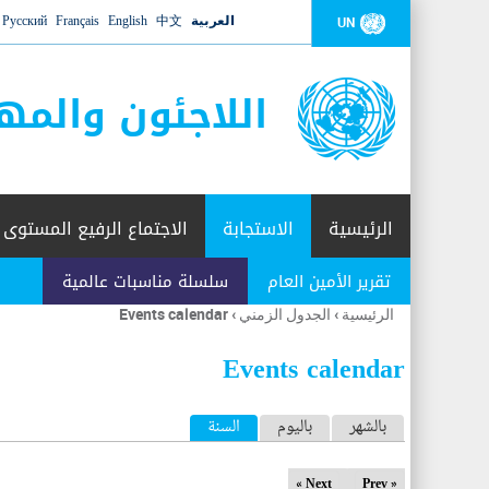
العربية
中文
English
Français
Русский
UN
اللاجئون والمه
الرئيسية
الاستجابة
الاجتماع الرفيع المستوى
تقرير الأمين العام
سلسلة مناسبات عالمية
الرئيسية
›
الجدول الزمني
›
Events calendar
أنت
هنا
Events calendar
ا
بالشهر
باليوم
السنة
(علامة التبويب النشطة)
ل
Next »
« Prev