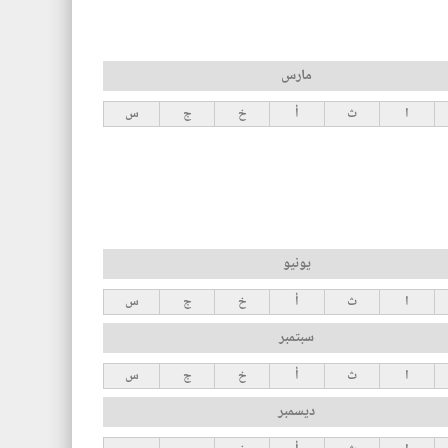
مارس
ا
ث
أ
خ
ج
س
يونيو
ا
ث
أ
خ
ج
س
سبتمبر
ا
ث
أ
خ
ج
س
ديسمبر