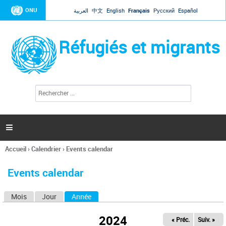
Jump to navigation
ONU
العربية
中文
English
Français
Русский
Español
Réfugiés et migrants
R
F
e
o
c
r
h
e
m
r

u
c
l
h
Accueil
›
Calendrier
›
Events calendar
a
e
Vous
r
i
êtes
r
Events calendar
ici
e
d
Mois
Jour
Année
(onglet actif)
O
e
r
n
e
2024
« Préc.
Suiv. »
g