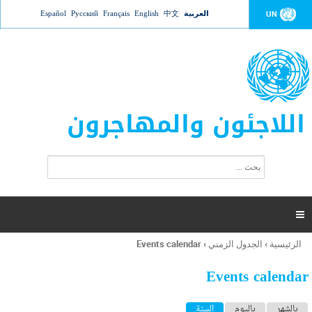
Jump to navigation
العربية
中文
English
Français
Русский
Español
UN
اللاجئون والمهاجرون
ا
ب
س
ح
ت
ث
م
ا

ر
ة
الرئيسية
›
الجدول الزمني
›
Events calendar
أنت
ا
هنا
ل
Events calendar
ب
ح
ا
بالشهر
باليوم
السنة
(علامة التبويب النشطة)
ث