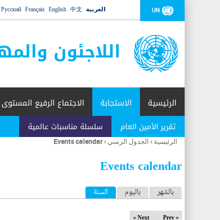
العربية
中文
English
Français
Русский
UN
اللاجئون والمه
الرئيسية
الاستجابة
الاجتماع الرفيع المستوى
تقرير الأمين العام
سلسلة مناسبات عالمية
الرئيسية
›
الجدول الزمني
›
Events calendar
أنت
هنا
Events calendar
ا
بالشهر
باليوم
السنة
(علامة التبويب النشطة)
ل
Next »
« Prev