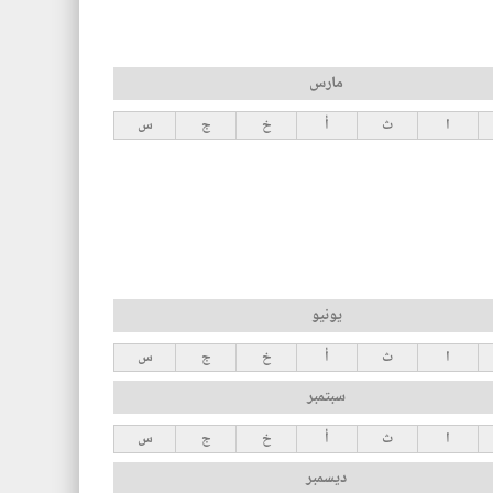
مارس
ا
ث
أ
خ
ج
س
يونيو
ا
ث
أ
خ
ج
س
سبتمبر
ا
ث
أ
خ
ج
س
ديسمبر