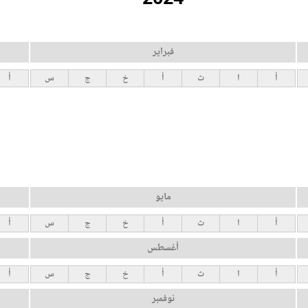
فبراير
أ
ا
ث
أ
خ
ج
س
أ
مايو
أ
ا
ث
أ
خ
ج
س
أ
أغسطس
أ
ا
ث
أ
خ
ج
س
أ
نوفمبر