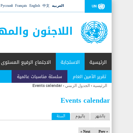
العربية
中文
English
Français
Русский
UN
اللاجئون والمه
الرئيسية
الاستجابة
الاجتماع الرفيع المستوى
تقرير الأمين العام
سلسلة مناسبات عالمية
الرئيسية
›
الجدول الزمني
›
Events calendar
أنت
هنا
Events calendar
ا
بالشهر
باليوم
السنة
(علامة التبويب النشطة)
ل
Next »
« Prev