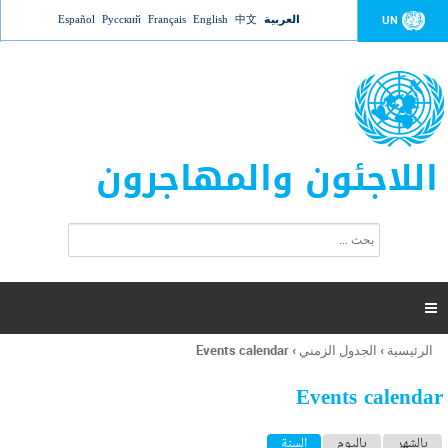
Jump to navigation
العربية
中文
English
Français
Русский
Español
UN
اللاجئون والمهاجرون
ا
ب
س
ح
ت
ث
م
ا

ر
ة
الرئيسية
›
الجدول الزمني
›
Events calendar
أنت
ا
هنا
ل
Events calendar
ب
ح
ا
بالشهر
باليوم
السنة
(علامة التبويب النشطة)
ث