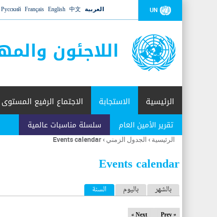
العربية
中文
English
Français
Русский
UN
اللاجئون والمه
الرئيسية
الاستجابة
الاجتماع الرفيع المستوى
تقرير الأمين العام
سلسلة مناسبات عالمية
الرئيسية
›
الجدول الزمني
›
Events calendar
أنت
هنا
Events calendar
ا
بالشهر
باليوم
السنة
(علامة التبويب النشطة)
ل
Next »
« Prev