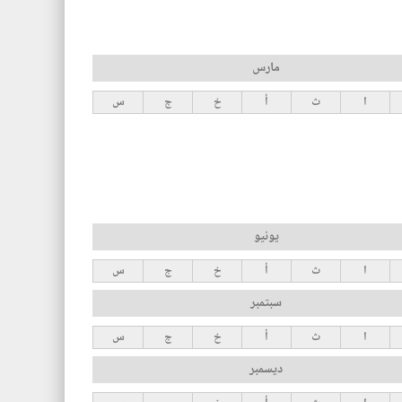
مارس
ا
ث
أ
خ
ج
س
يونيو
ا
ث
أ
خ
ج
س
سبتمبر
ا
ث
أ
خ
ج
س
ديسمبر