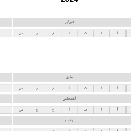
فبراير
أ
ا
ث
أ
خ
ج
س
أ
مايو
أ
ا
ث
أ
خ
ج
س
أ
أغسطس
أ
ا
ث
أ
خ
ج
س
أ
نوفمبر