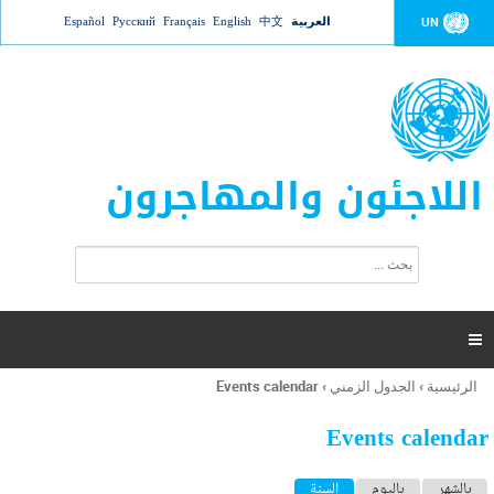
Jump to navigation
العربية
中文
English
Français
Русский
Español
UN
اللاجئون والمهاجرون
ا
ب
س
ح
ت
ث
م
ا

ر
ة
الرئيسية
›
الجدول الزمني
›
Events calendar
أنت
ا
هنا
ل
Events calendar
ب
ح
ا
بالشهر
باليوم
السنة
(علامة التبويب النشطة)
ث