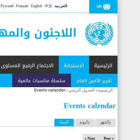
العربية
中文
English
Français
Русский
UN
اللاجئون والمه
الرئيسية
الاستجابة
الاجتماع الرفيع المستوى
تقرير الأمين العام
سلسلة مناسبات عالمية
الرئيسية
›
الجدول الزمني
›
Events calendar
أنت
هنا
Events calendar
ا
بالشهر
باليوم
السنة
(علامة التبويب النشطة)
ل
Next »
« Prev