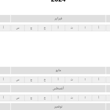
فبراير
أ
ا
ث
أ
خ
ج
س
أ
مايو
أ
ا
ث
أ
خ
ج
س
أ
أغسطس
أ
ا
ث
أ
خ
ج
س
أ
نوفمبر