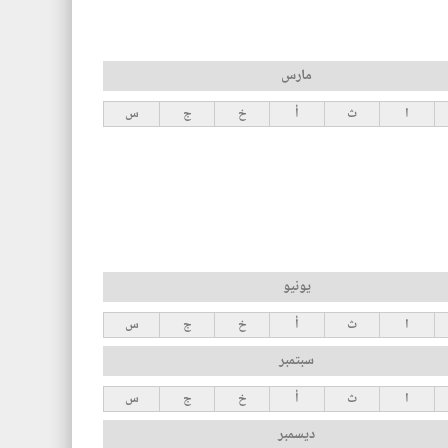
مارس
ا
ث
أ
خ
ج
س
يونيو
ا
ث
أ
خ
ج
س
سبتمبر
ا
ث
أ
خ
ج
س
ديسمبر