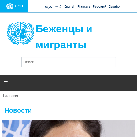
Jump to navigation
ООН
العربية
中文
English
Français
Русский
Español
Беженцы и
мигранты
П
Ф
о
о
и
р
с
к
м

а
п
Главная
о
Вы
и
здесь
с
Новости
к
а