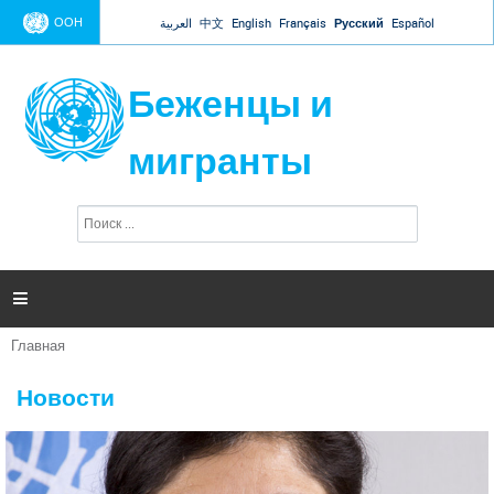
Jump to navigation
ООН
العربية
中文
English
Français
Русский
Español
Беженцы и
мигранты
П
Ф
о
о
и
р
с
к
м

а
п
Главная
о
Вы
и
здесь
с
Новости
к
а