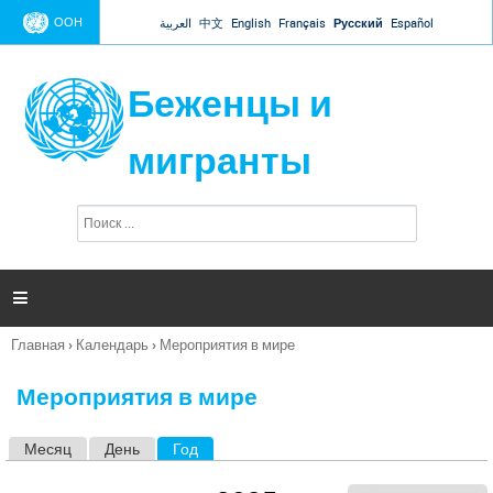
Jump to navigation
ООН
العربية
中文
English
Français
Русский
Español
Беженцы и
мигранты
П
Ф
о
о
и
р
с
к
м

а
п
Главная
›
Календарь
›
Мероприятия в мире
о
Вы
и
здесь
с
Мероприятия в мире
к
а
Месяц
День
Год
(активная вкладка)
Г
л