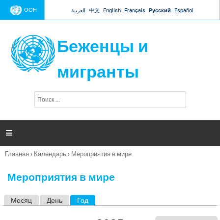
Jump to navigation
ООН
العربية
中文
English
Français
Русский
Español
Беженцы и
мигранты
П
Ф
о
о
и
р
с
к
м

а
п
Главная
›
Календарь
›
Мероприятия в мире
о
Вы
и
здесь
с
Мероприятия в мире
к
а
Месяц
День
Год
(активная вкладка)
Г
л