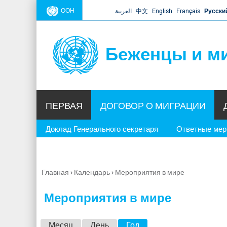
ООН
العربية
中文
English
Français
Русски
Беженцы и м
ПЕРВАЯ
ДОГОВОР О МИГРАЦИИ
Доклад Генерального секретаря
Ответные ме
Главная
›
Календарь
›
Мероприятия в мире
Вы
здесь
Мероприятия в мире
Г
Месяц
День
Год
(активная вкладка)