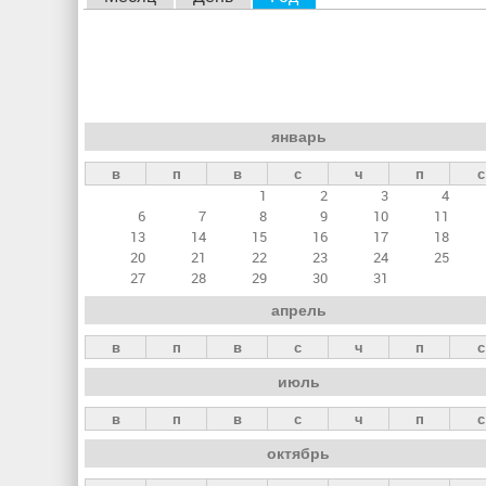
л
а
в
н
январь
ы
в
п
в
с
ч
п
с
е
1
2
3
4
в
6
7
8
9
10
11
к
13
14
15
16
17
18
20
21
22
23
24
25
л
27
28
29
30
31
а
апрель
д
в
п
в
с
ч
п
с
к
июль
и
в
п
в
с
ч
п
с
октябрь