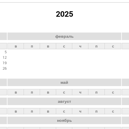
2025
февраль
в
п
в
с
ч
п
с
5
12
19
26
май
в
п
в
с
ч
п
с
август
в
п
в
с
ч
п
с
ноябрь