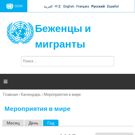
Jump to navigation
ООН
العربية
中文
English
Français
Русский
Español
Беженцы и
мигранты
П
Ф
о
о
и
р
с
к
м

а
п
Главная
›
Календарь
›
Мероприятия в мире
о
Вы
и
здесь
с
Мероприятия в мире
к
а
Месяц
День
Год
(активная вкладка)
Г
л