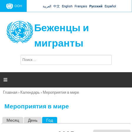
Jump to navigation
ООН
العربية
中文
English
Français
Русский
Español
Беженцы и
мигранты
П
Ф
о
о
и
р
с
к
м

а
п
Главная
›
Календарь
›
Мероприятия в мире
о
Вы
и
здесь
с
Мероприятия в мире
к
а
Месяц
День
Год
(активная вкладка)
Г
л