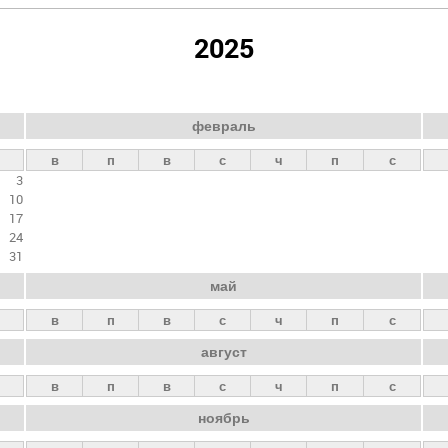
2025
февраль
в
п
в
с
ч
п
с
3
10
17
24
31
май
в
п
в
с
ч
п
с
август
в
п
в
с
ч
п
с
ноябрь