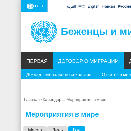
ООН
العربية
中文
English
Français
Русски
Беженцы и м
ПЕРВАЯ
ДОГОВОР О МИГРАЦИИ
Доклад Генерального секретаря
Ответные ме
Главная
›
Календарь
›
Мероприятия в мире
Вы
здесь
Мероприятия в мире
Г
Месяц
День
Год
(активная вкладка)