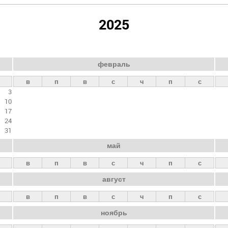
2025
февраль
в
п
в
с
ч
п
с
3
10
17
24
31
май
в
п
в
с
ч
п
с
август
в
п
в
с
ч
п
с
ноябрь