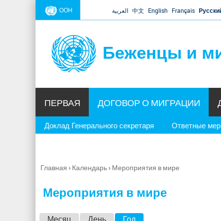
ООН
العربية
中文
English
Français
Русски
Беженцы и м
ПЕРВАЯ
ДОГОВОР О МИГРАЦИИ
Доклад Генерального секретаря
Ответные ме
Главная
›
Календарь
›
Мероприятия в мире
Вы
здесь
Мероприятия в мире
Г
Месяц
День
Год
(активная вкладка)