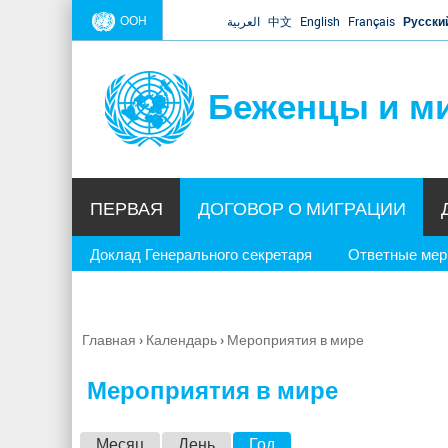
ООН
العربية
中文
English
Français
Русски
Беженцы и м
ПЕРВАЯ
ДОГОВОР О МИГРАЦИИ
Доклад Генерального секретаря
Ответные ме
Главная
›
Календарь
›
Мероприятия в мире
Вы
здесь
Мероприятия в мире
Г
Месяц
День
Год
(активная вкладка)