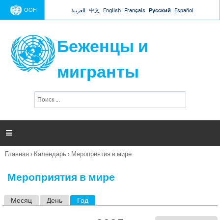
Jump to navigation
ООН
العربية
中文
English
Français
Русский
Español
Беженцы и
мигранты
П
Ф
о
о
и
р
с
к
м

а
п
Главная
›
Календарь
›
Мероприятия в мире
о
Вы
и
здесь
с
Мероприятия в мире
к
а
Месяц
День
Год
(активная вкладка)
Г
л