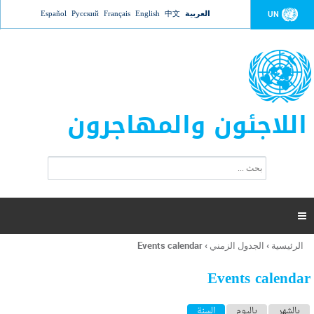
Jump to navigation
العربية
中文
English
Français
Русский
Español
UN
اللاجئون والمهاجرون
ا
ب
س
ح
ت
ث
م
ا

ر
ة
الرئيسية
›
الجدول الزمني
›
Events calendar
أنت
ا
هنا
ل
Events calendar
ب
ح
ا
بالشهر
باليوم
السنة
(علامة التبويب النشطة)
ث