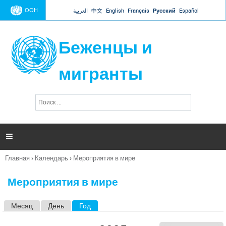
Jump to navigation
ООН
العربية
中文
English
Français
Русский
Español
Беженцы и
мигранты
П
Ф
о
о
и
р
с
к
м

а
п
Главная
›
Календарь
›
Мероприятия в мире
о
Вы
и
здесь
с
Мероприятия в мире
к
а
Месяц
День
Год
(активная вкладка)
Г
л