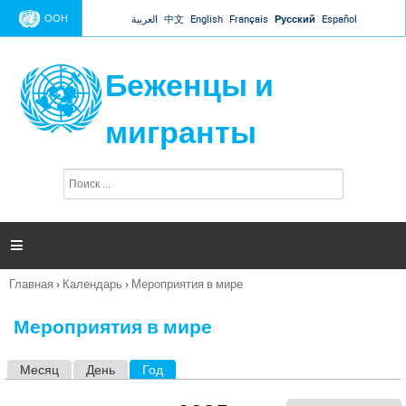
Jump to navigation
ООН
العربية
中文
English
Français
Русский
Español
Беженцы и
мигранты
П
Ф
о
о
и
р
с
к
м

а
п
Главная
›
Календарь
›
Мероприятия в мире
о
Вы
и
здесь
с
Мероприятия в мире
к
а
Месяц
День
Год
(активная вкладка)
Г
л