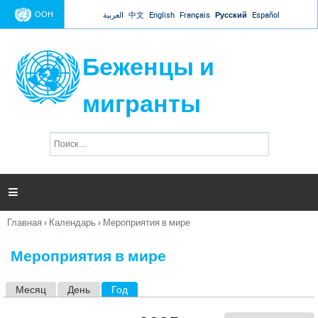
Jump to navigation
ООН
العربية
中文
English
Français
Русский
Español
Беженцы и
мигранты
П
Ф
о
о
и
р
с
к
м

а
п
Главная
›
Календарь
›
Мероприятия в мире
о
Вы
и
здесь
с
Мероприятия в мире
к
а
Месяц
День
Год
(активная вкладка)
Г
л