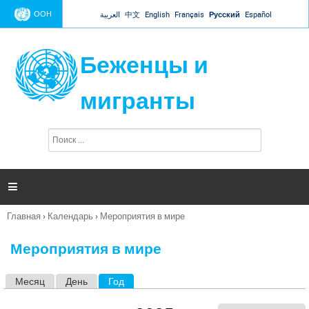
Jump to navigation
ООН
العربية
中文
English
Français
Русский
Español
Беженцы и
мигранты
П
Ф
о
о
и
р
с
к
м

а
п
Главная
›
Календарь
›
Мероприятия в мире
о
Вы
и
здесь
с
Мероприятия в мире
к
а
Месяц
День
Год
(активная вкладка)
Г
л