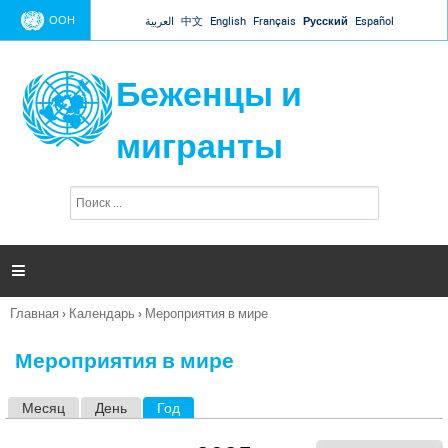
Jump to navigation
ООН
العربية
中文
English
Français
Русский
Español
Беженцы и
мигранты
П
Ф
о
о
и
р
с
к
м

а
п
Главная
›
Календарь
›
Мероприятия в мире
о
Вы
и
здесь
с
Мероприятия в мире
к
а
Месяц
День
Год
(активная вкладка)
Г
л