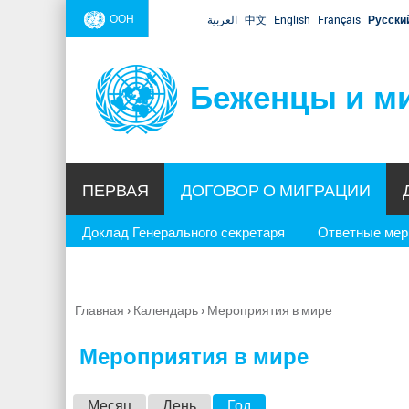
ООН
العربية
中文
English
Français
Русски
Беженцы и м
ПЕРВАЯ
ДОГОВОР О МИГРАЦИИ
Доклад Генерального секретаря
Ответные ме
Главная
›
Календарь
›
Мероприятия в мире
Вы
здесь
Мероприятия в мире
Г
Месяц
День
Год
(активная вкладка)