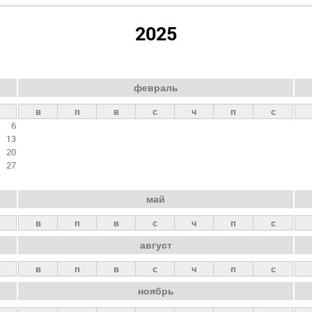
2025
февраль
в
п
в
с
ч
п
с
6
13
20
27
май
в
п
в
с
ч
п
с
август
в
п
в
с
ч
п
с
ноябрь