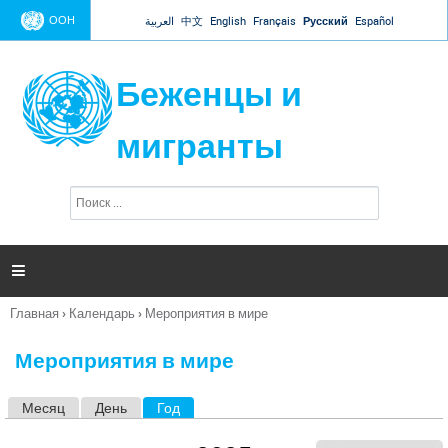
Jump to navigation
ООН
العربية
中文
English
Français
Русский
Español
Беженцы и
мигранты
П
Ф
о
о
и
р
с
к
м

а
п
Главная
›
Календарь
›
Мероприятия в мире
о
Вы
и
здесь
с
Мероприятия в мире
к
а
Месяц
День
Год
(активная вкладка)
Г
л