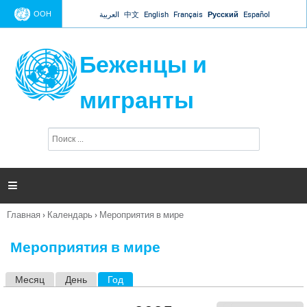
Jump to navigation
ООН
العربية
中文
English
Français
Русский
Español
Беженцы и
мигранты
П
Ф
о
о
и
р
с
к
м

а
п
Главная
›
Календарь
›
Мероприятия в мире
о
Вы
и
здесь
с
Мероприятия в мире
к
а
Месяц
День
Год
(активная вкладка)
Г
л