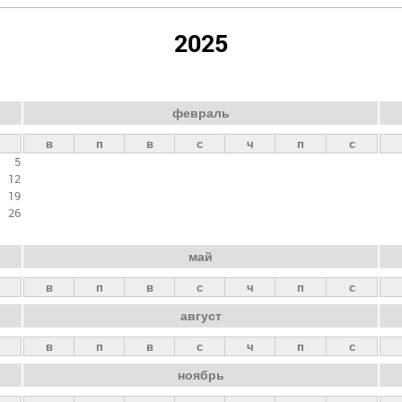
2025
февраль
в
п
в
с
ч
п
с
5
12
19
26
май
в
п
в
с
ч
п
с
август
в
п
в
с
ч
п
с
ноябрь