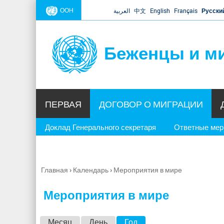
ООН
العربية
中文
English
Français
Русски
Беженцы и м
ПЕРВАЯ
ДОГОВОР О МИГРАЦИИ
Доклад Генерального секретаря
Ответные ме
Главная
›
Календарь
›
Мероприятия в мире
Вы
здесь
Мероприятия в мире
Г
Месяц
День
Год
(активная вкладка)