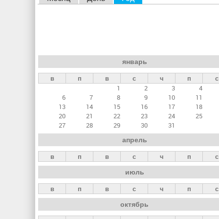
л
а
в
н
январь
ы
в
п
в
с
ч
п
с
е
1
2
3
4
в
6
7
8
9
10
11
к
13
14
15
16
17
18
20
21
22
23
24
25
л
27
28
29
30
31
а
апрель
д
в
п
в
с
ч
п
с
к
июль
и
в
п
в
с
ч
п
с
октябрь