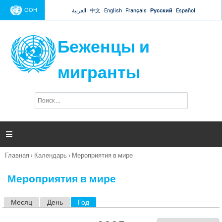
Jump to navigation
ООН
العربية
中文
English
Français
Русский
Español
Беженцы и
мигранты
П
Ф
о
о
и
р
с
к
м

а
п
Главная
›
Календарь
›
Мероприятия в мире
о
Вы
и
здесь
с
Мероприятия в мире
к
а
Месяц
День
Год
(активная вкладка)
Г
л