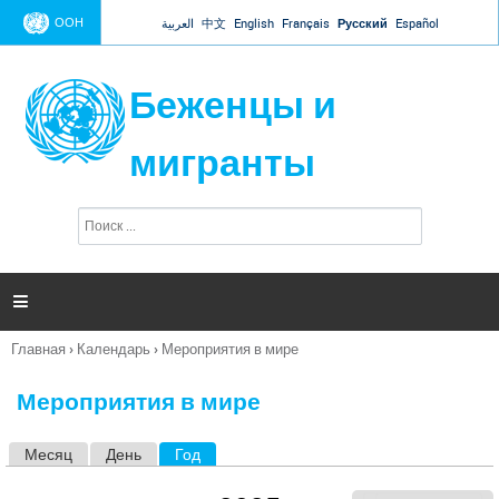
Jump to navigation
ООН
العربية
中文
English
Français
Русский
Español
Беженцы и
мигранты
П
Ф
о
о
и
р
с
к
м

а
п
Главная
›
Календарь
›
Мероприятия в мире
о
Вы
и
здесь
с
Мероприятия в мире
к
а
Месяц
День
Год
(активная вкладка)
Г
л