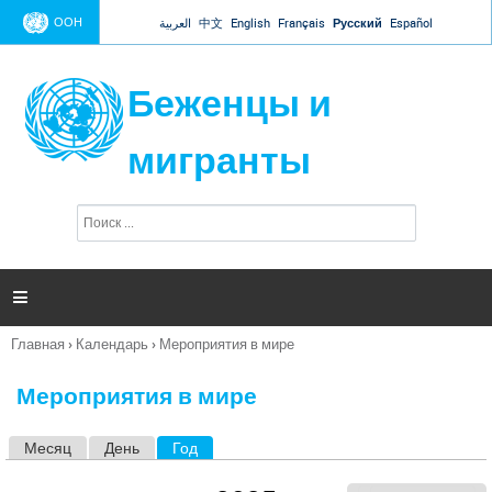
Jump to navigation
ООН
العربية
中文
English
Français
Русский
Español
Беженцы и
мигранты
П
Ф
о
о
и
р
с
к
м

а
п
Главная
›
Календарь
›
Мероприятия в мире
о
Вы
и
здесь
с
Мероприятия в мире
к
а
Месяц
День
Год
(активная вкладка)
Г
л