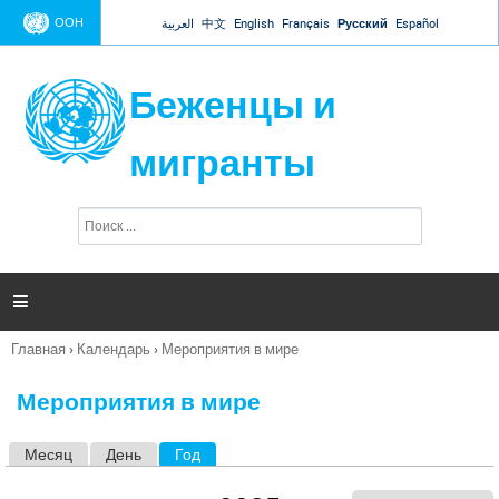
Jump to navigation
ООН
العربية
中文
English
Français
Русский
Español
Беженцы и
мигранты
П
Ф
о
о
и
р
с
к
м

а
п
Главная
›
Календарь
›
Мероприятия в мире
о
Вы
и
здесь
с
Мероприятия в мире
к
а
Месяц
День
Год
(активная вкладка)
Г
л