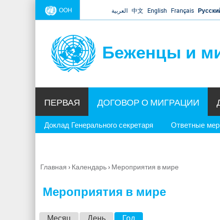
ООН
العربية
中文
English
Français
Русски
Беженцы и м
ПЕРВАЯ
ДОГОВОР О МИГРАЦИИ
Доклад Генерального секретаря
Ответные ме
Главная
›
Календарь
›
Мероприятия в мире
Вы
здесь
Мероприятия в мире
Г
Месяц
День
Год
(активная вкладка)