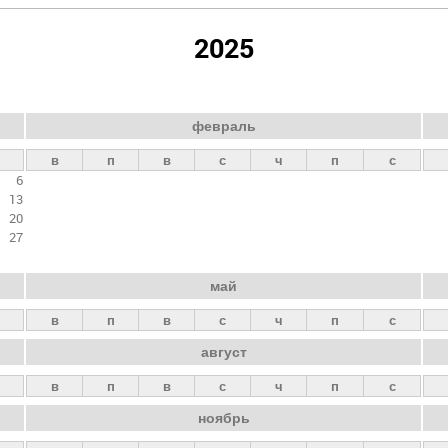
2025
февраль
в
п
в
с
ч
п
с
6
13
20
27
май
в
п
в
с
ч
п
с
август
в
п
в
с
ч
п
с
ноябрь