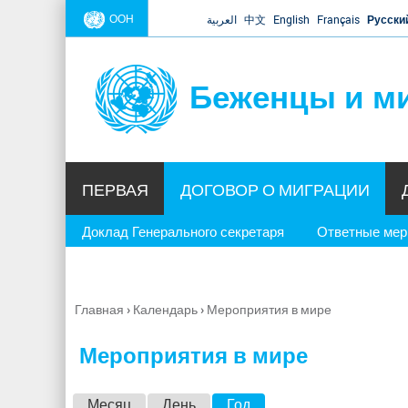
ООН
العربية
中文
English
Français
Русски
Беженцы и м
ПЕРВАЯ
ДОГОВОР О МИГРАЦИИ
Доклад Генерального секретаря
Ответные ме
Главная
›
Календарь
›
Мероприятия в мире
Вы
здесь
Мероприятия в мире
Г
Месяц
День
Год
(активная вкладка)