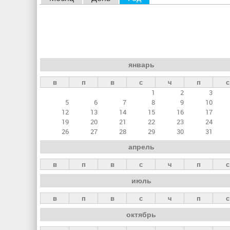
л
а
в
н
январь
ы
в
п
в
с
ч
п
с
е
1
2
3
в
5
6
7
8
9
10
к
12
13
14
15
16
17
19
20
21
22
23
24
л
26
27
28
29
30
31
а
апрель
д
в
п
в
с
ч
п
с
к
июль
и
в
п
в
с
ч
п
с
октябрь