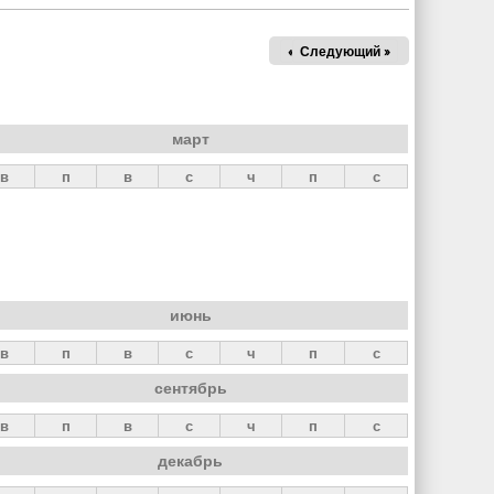
« Пред.
Следующий »
март
в
п
в
с
ч
п
с
июнь
в
п
в
с
ч
п
с
сентябрь
в
п
в
с
ч
п
с
декабрь