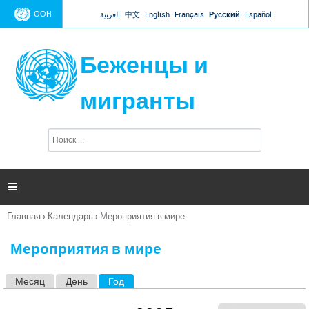
Jump to navigation
ООН
العربية
中文
English
Français
Русский
Español
Беженцы и
мигранты
П
Ф
о
о
и
р
с
к
м

а
п
Главная
›
Календарь
›
Мероприятия в мире
о
Вы
и
здесь
с
Мероприятия в мире
к
а
Месяц
День
Год
(активная вкладка)
Г
л