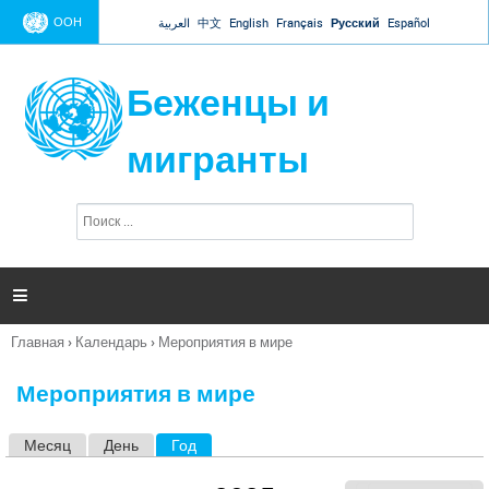
Jump to navigation
ООН
العربية
中文
English
Français
Русский
Español
Беженцы и
мигранты
П
Ф
о
о
и
р
с
к
м

а
п
Главная
›
Календарь
›
Мероприятия в мире
о
Вы
и
здесь
с
Мероприятия в мире
к
а
Месяц
День
Год
(активная вкладка)
Г
л