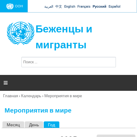
Jump to navigation
ООН
العربية
中文
English
Français
Русский
Español
Беженцы и
мигранты
П
Ф
о
о
и
р
с
к
м

а
п
Главная
›
Календарь
›
Мероприятия в мире
о
Вы
и
здесь
с
Мероприятия в мире
к
а
Месяц
День
Год
(активная вкладка)
Г
л