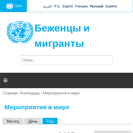
Jump to navigation
ООН
العربية
中文
English
Français
Русский
Español
Беженцы и
мигранты
П
Ф
о
о
и
р
с
к
м

а
п
Главная
›
Календарь
›
Мероприятия в мире
о
Вы
и
здесь
с
Мероприятия в мире
к
а
Месяц
День
Год
(активная вкладка)
Г
л