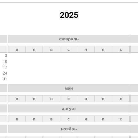
2025
февраль
в
п
в
с
ч
п
с
3
10
17
24
31
май
в
п
в
с
ч
п
с
август
в
п
в
с
ч
п
с
ноябрь