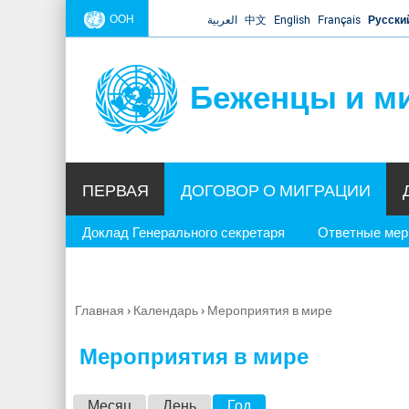
ООН
العربية
中文
English
Français
Русски
Беженцы и м
ПЕРВАЯ
ДОГОВОР О МИГРАЦИИ
Доклад Генерального секретаря
Ответные ме
Главная
›
Календарь
›
Мероприятия в мире
Вы
здесь
Мероприятия в мире
Г
Месяц
День
Год
(активная вкладка)