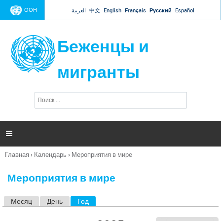
Jump to navigation
ООН
العربية
中文
English
Français
Русский
Español
Беженцы и
мигранты
П
Ф
о
о
и
р
с
к
м

а
п
Главная
›
Календарь
›
Мероприятия в мире
о
Вы
и
здесь
с
Мероприятия в мире
к
а
Месяц
День
Год
(активная вкладка)
Г
л