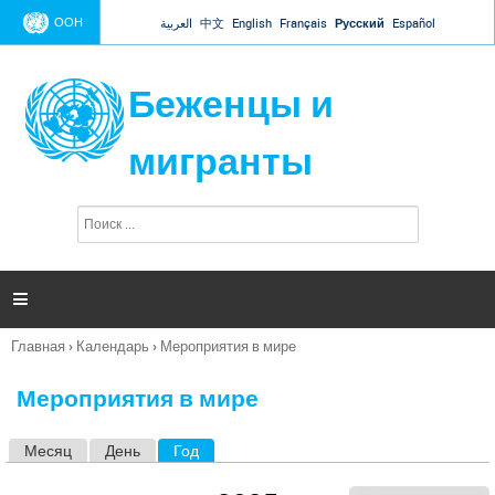
Jump to navigation
ООН
العربية
中文
English
Français
Русский
Español
Беженцы и
мигранты
П
Ф
о
о
и
р
с
к
м

а
п
Главная
›
Календарь
›
Мероприятия в мире
о
Вы
и
здесь
с
Мероприятия в мире
к
а
Месяц
День
Год
(активная вкладка)
Г
л