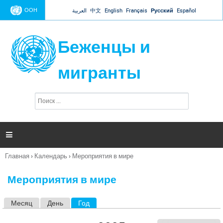
Jump to navigation
ООН
العربية
中文
English
Français
Русский
Español
Беженцы и
мигранты
П
Ф
о
о
и
р
с
к
м

а
п
Главная
›
Календарь
›
Мероприятия в мире
о
Вы
и
здесь
с
Мероприятия в мире
к
а
Месяц
День
Год
(активная вкладка)
Г
л