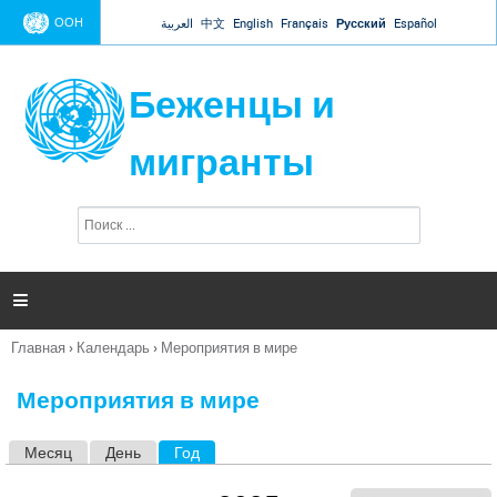
Jump to navigation
ООН
العربية
中文
English
Français
Русский
Español
Беженцы и
мигранты
П
Ф
о
о
и
р
с
к
м

а
п
Главная
›
Календарь
›
Мероприятия в мире
о
Вы
и
здесь
с
Мероприятия в мире
к
а
Месяц
День
Год
(активная вкладка)
Г
л