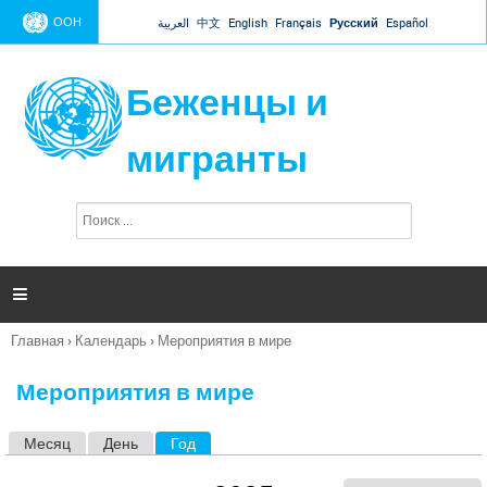
Jump to navigation
ООН
العربية
中文
English
Français
Русский
Español
Беженцы и
мигранты
П
Ф
о
о
и
р
с
к
м

а
п
Главная
›
Календарь
›
Мероприятия в мире
о
Вы
и
здесь
с
Мероприятия в мире
к
а
Месяц
День
Год
(активная вкладка)
Г
л