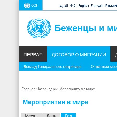
ООН
العربية
中文
English
Français
Русски
Беженцы и м
ПЕРВАЯ
ДОГОВОР О МИГРАЦИИ
Доклад Генерального секретаря
Ответные ме
Главная
›
Календарь
›
Мероприятия в мире
Вы
здесь
Мероприятия в мире
Г
Месяц
День
Год
(активная вкладка)