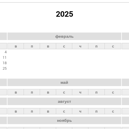
2025
февраль
в
п
в
с
ч
п
с
4
11
18
25
май
в
п
в
с
ч
п
с
август
в
п
в
с
ч
п
с
ноябрь