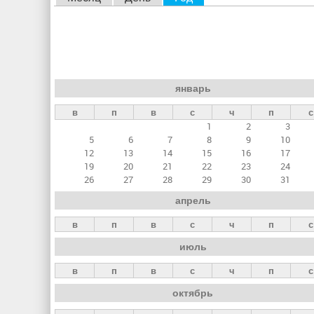
л
а
в
н
январь
ы
в
п
в
с
ч
п
с
е
1
2
3
в
5
6
7
8
9
10
к
12
13
14
15
16
17
19
20
21
22
23
24
л
26
27
28
29
30
31
а
апрель
д
в
п
в
с
ч
п
с
к
июль
и
в
п
в
с
ч
п
с
октябрь