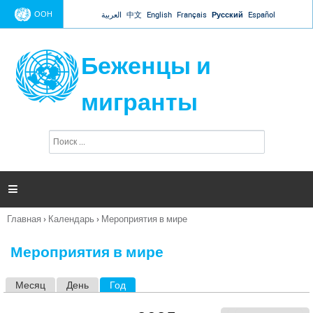
Jump to navigation
ООН
العربية
中文
English
Français
Русский
Español
Беженцы и
мигранты
П
Ф
о
о
и
р
с
к
м

а
п
Главная
›
Календарь
›
Мероприятия в мире
о
Вы
и
здесь
с
Мероприятия в мире
к
а
Месяц
День
Год
(активная вкладка)
Г
л